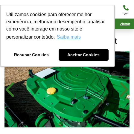
menu
ligar
Utilizamos cookies para oferecer melhor
experiência, melhorar o desempenho, analisar
Ciarama Máquinas Nova Andradina
Alterar
como você interage em nosso site e
personalizar conteúdo.
Saiba mais
John Deere
JDLink™ Boost
Recusar Cookies
Aceitar Cookies
Anterior
Próx