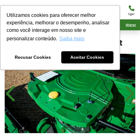
menu
ligar
Utilizamos cookies para oferecer melhor
experiência, melhorar o desempenho, analisar
Ciarama Máquinas Rio Brilhante
Alterar
como você interage em nosso site e
personalizar conteúdo.
Saiba mais
John Deere
JDLink™ Boost
Recusar Cookies
Aceitar Cookies
Anterior
Próx