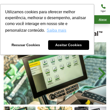
menu
ligar
Utilizamos cookies para oferecer melhor
experiência, melhorar o desempenho, analisar
Ciarama Máquinas Nova Andradina
Alterar
como você interage em nosso site e
personalizar conteúdo.
Saiba mais
John Deere
G5Plus Universal™
Recusar Cookies
Aceitar Cookies
Anterior
Próx