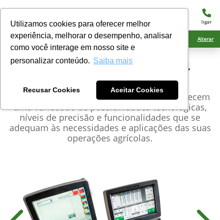
menu
ligar
Utilizamos cookies para oferecer melhor
experiência, melhorar o desempenho, analisar
Ciarama Máquinas Naviraí
Alterar
como você interage em nosso site e
personalizar conteúdo.
Saiba mais
John Deere
Monitor Gen4
CommandCenter™
Recusar Cookies
Aceitar Cookies
Os monitores e receptores John Deere oferecem
uma variedade de possibilidades tecnológicas,
níveis de precisão e funcionalidades que se
adequam às necessidades e aplicações das suas
operações agrícolas.