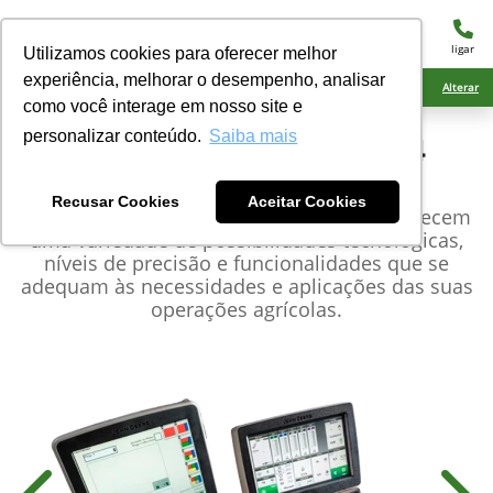
menu
ligar
Utilizamos cookies para oferecer melhor
experiência, melhorar o desempenho, analisar
Ciarama Máquinas Eldorado
Alterar
como você interage em nosso site e
personalizar conteúdo.
Saiba mais
John Deere
Monitor Gen4
CommandCenter™
Recusar Cookies
Aceitar Cookies
Os monitores e receptores John Deere oferecem
uma variedade de possibilidades tecnológicas,
níveis de precisão e funcionalidades que se
adequam às necessidades e aplicações das suas
operações agrícolas.