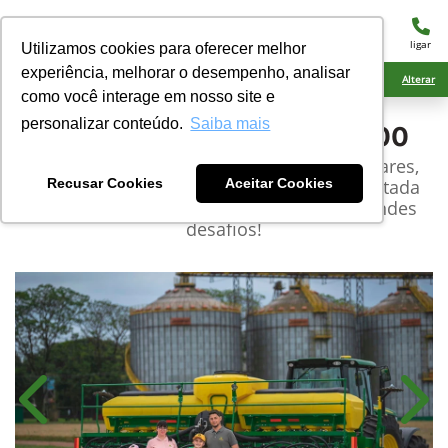
menu
ligar
Utilizamos cookies para oferecer melhor
experiência, melhorar o desempenho, analisar
Ciarama Máquinas Eldorado
Alterar
como você interage em nosso site e
personalizar conteúdo.
Saiba mais
John Deere
Plantadeira 1200
Preparada para enfrentar terrenos irregulares,
com grande quantidade de palhada. Projetada
Recusar Cookies
Aceitar Cookies
para entregar grandes resultados em grandes
desafios!​
Anterior
Próx