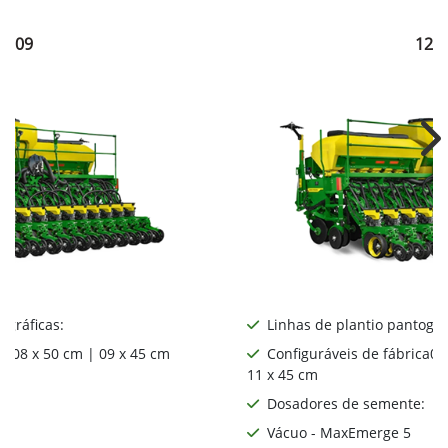
1209
121
Ne
ográficas:
Linhas de plantio pantográ
ca08 x 50 cm | 09 x 45 cm
Configuráveis de fábrica06
11 x 45 cm
:
Dosadores de semente:
Vácuo - MaxEmerge 5