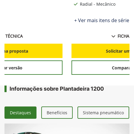
Radial - Mecânico
ie
+ Ver mais itens de série
HA TÉCNICA
FICHA T
r uma proposta
Solicitar uma
rar versão
Comparar 
Informações sobre Plantadeira 1200
Destaques
Benefícios
Sistema pneumático