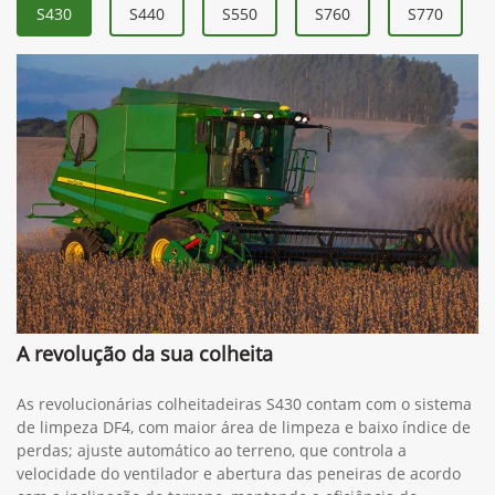
S430
S440
S550
S760
S770
A revolução da sua colheita
As revolucionárias colheitadeiras S430 contam com o sistema
de limpeza DF4, com maior área de limpeza e baixo índice de
perdas; ajuste automático ao terreno, que controla a
velocidade do ventilador e abertura das peneiras de acordo