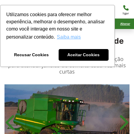
menu
ligar
Utilizamos cookies para oferecer melhor
experiência, melhorar o desempenho, analisar
Ciarama Máquinas Eldorado
Alterar
como você interage em nosso site e
personalizar conteúdo.
Saiba mais
John Deere
Colheitadeiras de
Grão
Recusar Cookies
Aceitar Cookies
Aprimoramos sua capacidade de automação
para atender janelas de colheita cada vez mais
curtas
Anterior
Próx