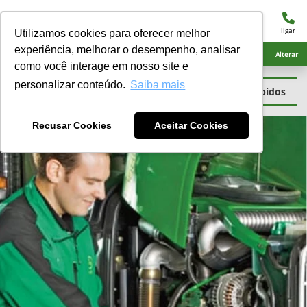
menu
ligar
Utilizamos cookies para oferecer melhor
experiência, melhorar o desempenho, analisar
Ciarama Máquinas Eldorado
Alterar
como você interage em nosso site e
personalizar conteúdo.
Saiba mais
Serviços
Peças
Garantia
Guias Rápidos
Recusar Cookies
Aceitar Cookies