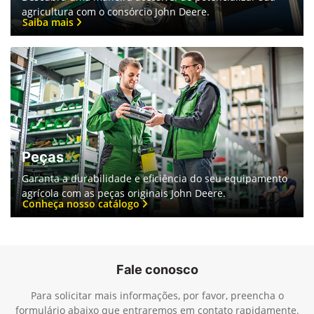
agricultura com o consórcio John Deere.
Saiba mais
Peças
Garanta a durabilidade e eficiência do seu equipamento
agrícola com as peças originais John Deere.
Conheça nosso catálogo
Fale conosco
Para solicitar mais informações, por favor, preencha o
formulário abaixo que entraremos em contato rapidamente.