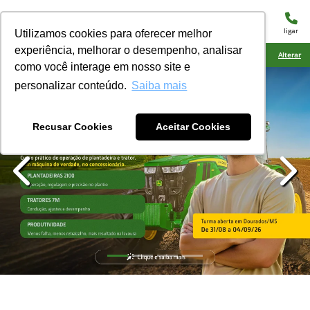
menu
ligar
Utilizamos cookies para oferecer melhor
experiência, melhorar o desempenho, analisar
Ciarama Máquinas Eldorado
Alterar
como você interage em nosso site e
personalizar conteúdo.
Saiba mais
Recusar Cookies
Aceitar Cookies
templates.template-01.components.carousel.texts.con
temp