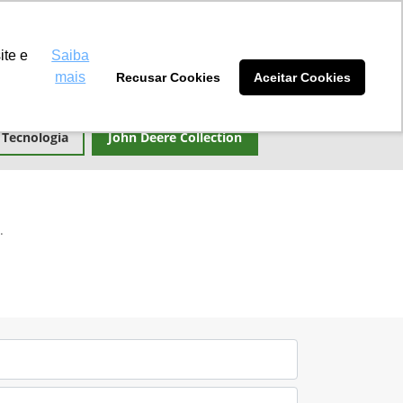
Máquinas Eldorado
(67) 2180-0101
ite e
Saiba
mais
Recusar Cookies
Aceitar Cookies
tidores
Blog
Sobre nós
Tecnologia
John Deere Collection
.