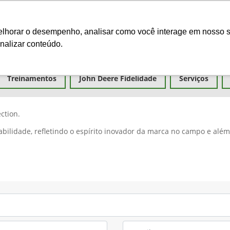
Ciarama 
melhorar o desempenho, analisar como você interage em nosso s
nalizar conteúdo.
Seminovos
Pós-vendas
Financeiro e Inves
Treinamentos
John Deere Fidelidade
Serviços
ction.
bilidade, refletindo o espírito inovador da marca no campo e além