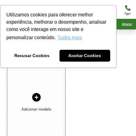
menu
ligar
Utilizamos cookies para oferecer melhor
experiência, melhorar o desempenho, analisar
Ciarama Máquinas Rio Brilhante
Alterar
como você interage em nosso site e
personalizar conteúdo.
Saiba mais
COMPARATIVO
Compare os seus veículos de interesse
Recusar Cookies
Aceitar Cookies
Adicionar modelo