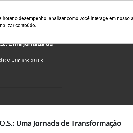
Ciarama Máqu
melhorar o desempenho, analisar como você interage em nosso s
nalizar conteúdo.
Seminovos
Pós-vendas
Financeiro e Inves
O.S.: Uma Jornada de
ade: O Caminho para o
T.O.S.: Uma Jornada de Transformação