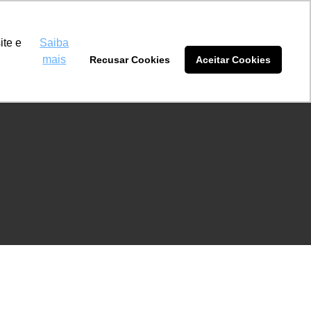
inas Rio Brilhante
(67) 2180-3009
ite e
Saiba
mais
Recusar Cookies
Aceitar Cookies
tidores
Blog
Sobre nós