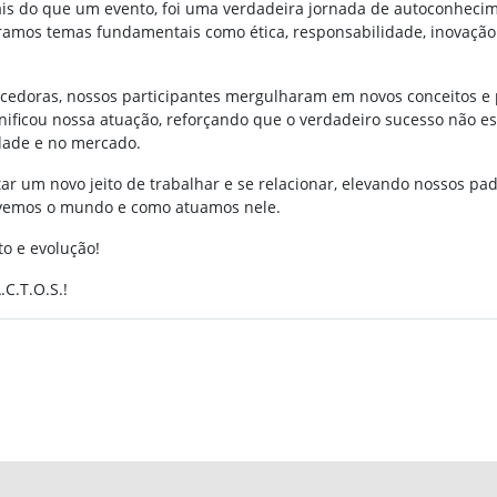
 mais do que um evento, foi uma verdadeira jornada de autoconheci
ramos temas fundamentais como ética, responsabilidade, inovação e
cedoras, nossos participantes mergulharam em novos conceitos e p
gnificou nossa atuação, reforçando que o verdadeiro sucesso não e
dade e no mercado.
otar um novo jeito de trabalhar e se relacionar, elevando nossos pa
 vemos o mundo e como atuamos nele.
o e evolução!
.T.O.S.!