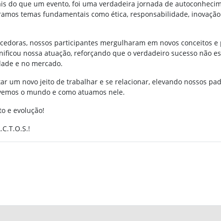
 mais do que um evento, foi uma verdadeira jornada de autoconheci
ramos temas fundamentais como ética, responsabilidade, inovação e
cedoras, nossos participantes mergulharam em novos conceitos e p
gnificou nossa atuação, reforçando que o verdadeiro sucesso não e
dade e no mercado.
otar um novo jeito de trabalhar e se relacionar, elevando nossos pa
 vemos o mundo e como atuamos nele.
o e evolução!
.T.O.S.!