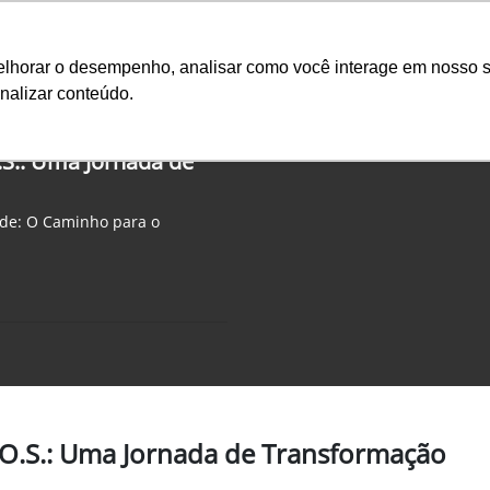
Ciarama 
melhorar o desempenho, analisar como você interage em nosso s
nalizar conteúdo.
Seminovos
Pós-vendas
Financeiro e Inves
O.S.: Uma Jornada de
ade: O Caminho para o
T.O.S.: Uma Jornada de Transformação