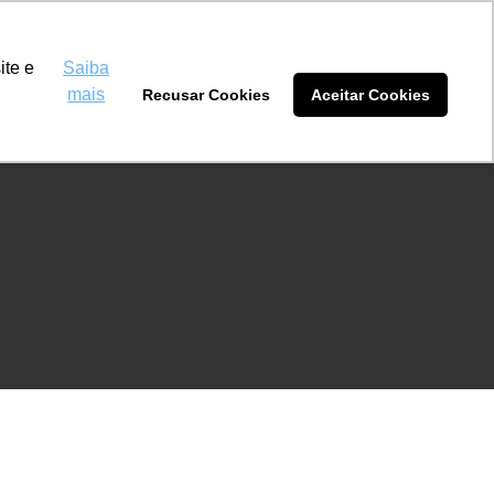
Máquinas Dourados
(67) 3032-0889
ite e
Saiba
mais
Recusar Cookies
Aceitar Cookies
tidores
Blog
Sobre nós