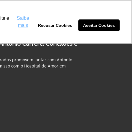
Máquinas Eldorado
(67) 2180-0101
ite e
Saiba
mais
Recusar Cookies
Aceitar Cookies
tidores
Blog
Sobre nós
 Antonio Carrere: Conexões e
rados promovem jantar com Antonio
misso com o Hospital de Amor em