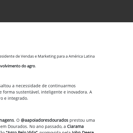
residente de Vendas e Marketing para a América Latina
volvimento do agro
.
ssaltou a necessidade de continuarmos
 forma sustentável, inteligente e inovadora. A
ro e integrado.
nagens
. O
@aapoiadoresdourados
prestou uma
em Dourados. No ano passado, a
Ciarama
ção
“Agro Pelo Vida”
, promovida pela
John Deere
.