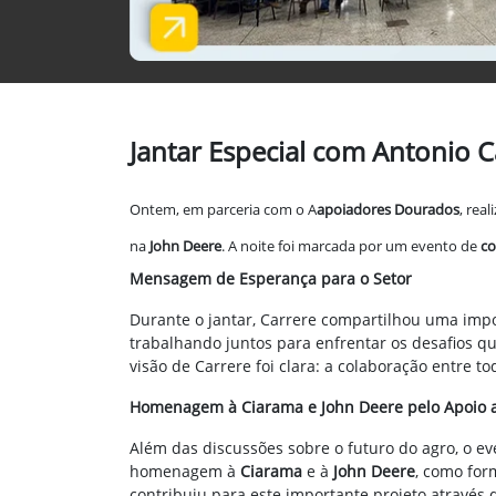
Jantar Especial com Antonio 
Ontem, em parceria com o A
apoiadores Dourados
, rea
na
John Deere
. A noite foi marcada por um evento de
c
Mensagem de Esperança para o Setor
Durante o jantar, Carrere compartilhou uma i
trabalhando juntos para enfrentar os desafios q
visão de Carrere foi clara: a colaboração entre t
Homenagem à Ciarama e John Deere pelo Apoio a
Além das discussões sobre o futuro do agro, o
homenagem à
Ciarama
e à
John Deere
, como for
contribuiu para este importante projeto através