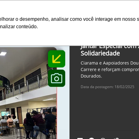
Ciarama 
melhorar o desempenho, analisar como você interage em nosso s
nalizar conteúdo.
Seminovos
Pós-vendas
Financeiro e Inves
Jantar Especial com
Solidariedade
Ciarama e Aapoiadores Dou
Carrere e reforçam compro
Dourados.
Data da postagem: 18/02/2025