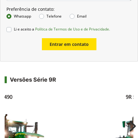
Preferência de contato:
Whatsapp
Telefone
Email
Li e aceito a
Política de Termos de Uso e de Privacidade.
Entrar em contato
Versões Série 9R
R 490
9R 5
Ne