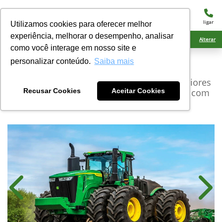
menu
ligar
Utilizamos cookies para oferecer melhor
experiência, melhorar o desempenho, analisar
Ciarama Máquinas Laguna Carapã
Alterar
como você interage em nosso site e
personalizar conteúdo.
Saiba mais
John Deere
Série 9R
Os modelos da Série 9R incorporam os maiores
tratores John Deere fabricados no mundo, com
Recusar Cookies
Aceitar Cookies
potências de 390 e 640 cv.
Anterior
Próx