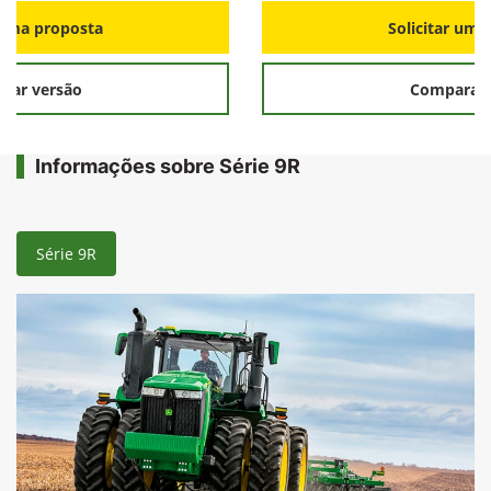
r uma proposta
Solicitar uma
rar versão
Comparar 
Informações sobre Série 9R
Série 9R