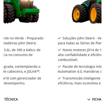
 Verde no Verde - Preparado
Soluções John Deere - Ver
lantadeiras John Deere;
para todas as Séries de Plant
 13.6L, de 390 a 640cv, de
Novos motores JD14 de 13.6
ciência no consumo de
alta confiabilidade e eficiên
combustível;
integrada, contemplando o
Pacote de tecnologia inte
 de cabeceira, e JDLink™;
Automation 4.0, manobras de 
te e18 com gerenciador de
Transmissão inteligente e
ia e desempenho.
eficiência, mais economia e 
HA TÉCNICA
FICHA T