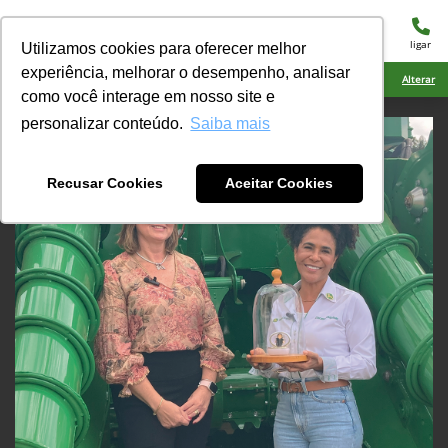
menu
ligar
Utilizamos cookies para oferecer melhor
experiência, melhorar o desempenho, analisar
Ciarama Máquinas Rio Brilhante
Alterar
como você interage em nosso site e
personalizar conteúdo.
Saiba mais
Recusar Cookies
Aceitar Cookies