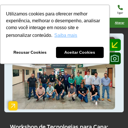
menu
ligar
Utilizamos cookies para oferecer melhor
experiência, melhorar o desempenho, analisar
Ciarama Máquinas Nova Andradina
Alterar
como você interage em nosso site e
personalizar conteúdo.
Saiba mais
Recusar Cookies
Aceitar Cookies
Workshop de Tecnologias para Cana: