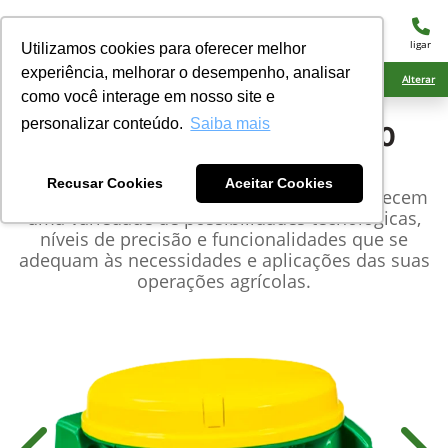
menu
ligar
Utilizamos cookies para oferecer melhor
experiência, melhorar o desempenho, analisar
Ciarama Máquinas Laguna Carapã
Alterar
como você interage em nosso site e
personalizar conteúdo.
Saiba mais
John Deere
StarFire™ 7500
Receiver
Recusar Cookies
Aceitar Cookies
Os monitores e receptores John Deere oferecem
uma variedade de possibilidades tecnológicas,
níveis de precisão e funcionalidades que se
adequam às necessidades e aplicações das suas
operações agrícolas.