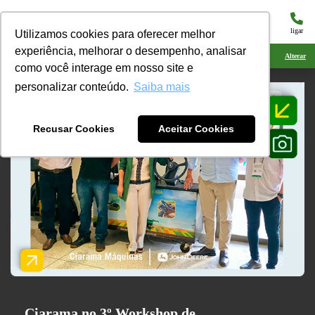
menu
ligar
Utilizamos cookies para oferecer melhor
experiência, melhorar o desempenho, analisar
Ciarama Máquinas Laguna Carapã
Alterar
como você interage em nosso site e
personalizar conteúdo.
Saiba mais
Recusar Cookies
Aceitar Cookies
Ciarama no 3º Workshop de