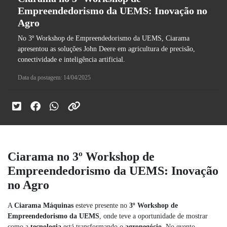
Empreendedorismo da UEMS: Inovação no
Agro
No 3º Workshop de Empreendedorismo da UEMS, Ciarama
apresentou as soluções John Deere em agricultura de precisão,
conectividade e inteligência artificial.
Data da postagem: 14/04/2025
Ciarama no 3º Workshop de
Empreendedorismo da UEMS: Inovação
no Agro
A
Ciarama Máquinas
esteve presente no
3º Workshop de
Empreendedorismo da UEMS
, onde teve a oportunidade de mostrar
como a
tecnologia
está transformando o
agronegócio
. No evento,