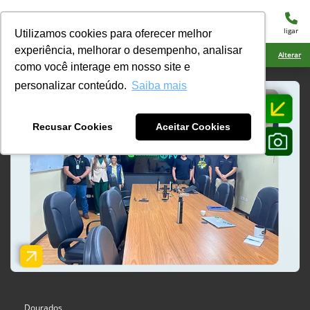
menu
ligar
Utilizamos cookies para oferecer melhor
experiência, melhorar o desempenho, analisar
Ciarama Máquinas Laguna Carapã
Alterar
como você interage em nosso site e
personalizar conteúdo.
Saiba mais
Recusar Cookies
Aceitar Cookies
Dourados