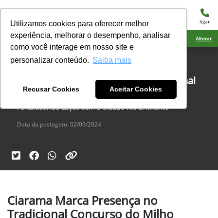
menu
ligar
Utilizamos cookies para oferecer melhor
experiência, melhorar o desempenho, analisar
Ciarama Máquinas Dourados
Alterar
como você interage em nosso site e
personalizar conteúdo.
Saiba mais
eventos, Rio Brilhante
Ciarama Marca Presença no Tradicional
Recusar Cookies
Aceitar Cookies
Concurso do Milho Safrinha
Fortalecendo Laços com a cidade Rio Brilhante
Data da postagem: 02/09/2024
Ciarama Marca Presença no
Tradicional Concurso do Milho