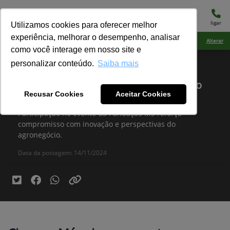
menu
ligar
Utilizamos cookies para oferecer melhor
experiência, melhorar o desempenho, analisar
Ciarama Máquinas Dourados
Alterar
como você interage em nosso site e
personalizar conteúdo.
Saiba mais
Ponta Porã, eventos
Ciarama Máquinas presente no evento
Recusar Cookies
Aceitar Cookies
Apresentação de Resultados
Participação no evento da Fundação MS reforça
compromisso com inovação e perspectivas do
agronegócio.
Data da postagem: 14/11/2024