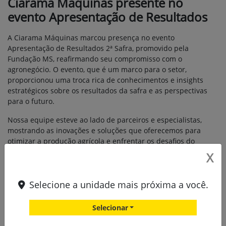
Ciarama Máquinas presente no
evento Apresentação de Resultados
A Ciarama Máquinas marcou presença no evento
Apresentação de Resultados 2ª Safra, promovido pela
Fundação MS, reafirmando seu compromisso com o
agronegócio. O evento, que é um marco para o setor,
proporcionou uma troca rica de conhecimentos e insights
estratégicos sobre os resultados da safra e as perspectivas
para o futuro.
Nossa equipe esteve ao lado de parceiros e especialistas,
mostrando as inovações e soluções que oferecemos para
otimizar a produção agrícola e enfrentar os desafios do
mercado. Esses momentos de conexão são fundamentais
X
para fortalecer o ecossistema do agro, mantendo o diálogo
aberto sobre oportunidades e tendências que moldam o
setor.
Selecione a unidade mais próxima a você.
Estamos confiantes no futuro do agronegócio e seguiremos
Selecionar
trabalhando para oferecer as melhores máquinas, tecnologias
e serviços aos nossos clientes. Agradecemos à Fundação MS