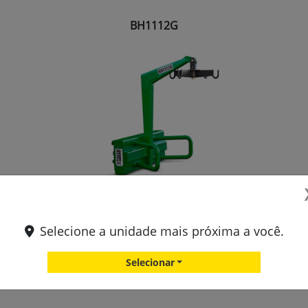
BH1112G
Durabilidade superior
Fácil instalação
Selecione a unidade mais próxima a você.
Ótima visibilidade
Selecionar
Mais praticidade e segurança nas operações