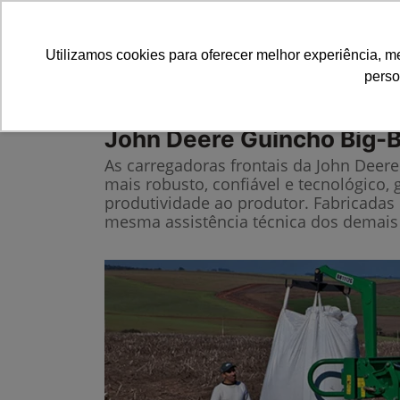
Utilizamos cookies para oferecer melhor experiência, 
perso
Equipamentos
Comparativo
John Deere
Guincho Big-
As carregadoras frontais da John Deer
mais robusto, confiável e tecnológico, 
produtividade ao produtor. Fabricadas 
mesma assistência técnica dos demais