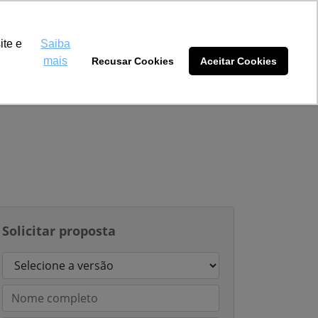
Máquinas Dourados
(67) 3032-0889
ite e
Saiba
mais
Recusar Cookies
Aceitar Cookies
tidores
Blog
Sobre nós
Solicitar proposta