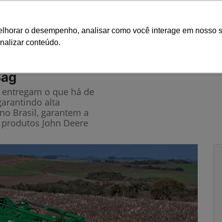
Ciarama 
melhorar o desempenho, analisar como você interage em nosso s
nalizar conteúdo.
Seminovos
Pós-vendas
Financeiro e Inves
Bag
e entregam o que há de
garantindo alta
no Brasil, garantem a
 produtos John Deere