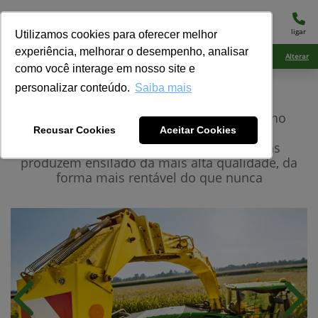
menu
ligar
Utilizamos cookies para oferecer melhor
experiência, melhorar o desempenho, analisar
Ciarama Máquinas Dourados
Alterar
como você interage em nosso site e
personalizar conteúdo.
Saiba mais
John Deere
Forrageiras
As Forrageiras John Deere são famosas no
mundo todo por sua extraordinária
Recusar Cookies
Aceitar Cookies
confiabilidade. Estas versáteis picadoras
produzem ensilado da mais alta qualidade, da
forma mais rentável do que nunca
Anterior
Próx