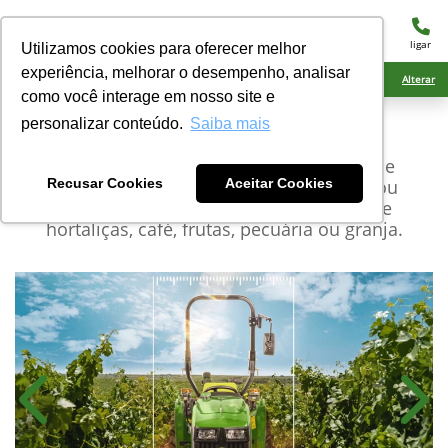
menu
ligar
Utilizamos cookies para oferecer melhor
experiência, melhorar o desempenho, analisar
Ciarama Máquinas Nova Andradina
Alterar
como você interage em nosso site e
personalizar conteúdo.
Saiba mais
John Deere
Estreitos
Tratores estreitos para todos os tipos de
propriedade, pequenas áreas urbanas ou
Recusar Cookies
Aceitar Cookies
atividades no campo, como o cultivo de
hortaliças, café, frutas, pecuária ou granja.
Anterior
Próx