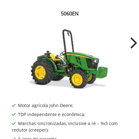
5060EN
Ne
Motor agrícola John Deere;
TDP independente e econômica;
Marchas sincronizadas, inclusive a ré – 9x3 com
redutor (creeper);
3 anos de garantia