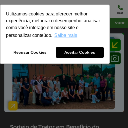
menu
ligar
Utilizamos cookies para oferecer melhor
experiência, melhorar o desempenho, analisar
Ciarama Máquinas Dourados
Alterar
como você interage em nosso site e
personalizar conteúdo.
Saiba mais
Recusar Cookies
Aceitar Cookies
Sorteio de Trator em Benefício do