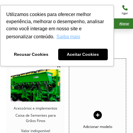
menu
ligar
Utilizamos cookies para oferecer melhor
experiência, melhorar o desempenho, analisar
Ciarama Máquinas Ponta Porã
Alterar
como você interage em nosso site e
personalizar conteúdo.
Saiba mais
COMPARATIVO
Compare os seus veículos de interesse
Recusar Cookies
Aceitar Cookies
Acessórios e implementos
Caixa de Sementes para
Grãos Finos
Adicionar modelo
Valor indisponível